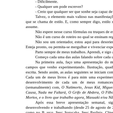
- Dificilmente.
- Qualquer um pode escrever?
- Creio que qualquer ser que sonhe seja capaz de
Talvez, o elemento mais valioso nas manifestaçõe
que se chama de estilo. E, como sempre digo, estilo n
assume.
Não espere nesse curso fórmulas ou truques de es
Não é um curso de roteiro no qual se ensinam re
Não sou um orientador, estou aqui para desorien
Esteja pronto, ou permita-se mergulhar e vivenciar exp
Parto sempre de meus trabalhos. Aprendi, e sigo 
Começo cada uma das aulas falando sobre cada
Na primeira aula, faço uma apresentação do m
campos que venho experimentando. Ilustração, quadr
escrita. Sendo assim, as aulas seguintes se iniciam 
Cada um de meus livros é para mim uma experimenta
desenvolvimento de cada um de meus romanc
(semanalmente) com,
O Natimorto, Jesus Kid, Migue
Causa, Nada me Faltará, O Grifo de Abdera, O Filho
Mortos, e o livro que trabalho agora, Masuaki e/ou N
Após essa breve apresentação semanal, si
desenvolvendo e trabalhando (desde 25 de agosto de 
como no B_arco, Sesc Sorocaba, Sesc Paulista, Clip