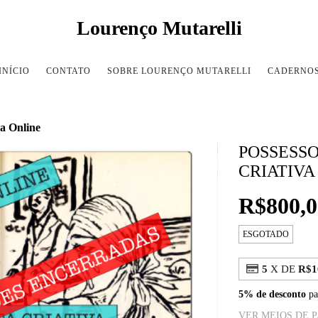
Lourenço Mutarelli
INÍCIO
CONTATO
SOBRE LOURENÇO MUTARELLI
CADERNO
va Online
POSSESSO
CRIATIVA
R$800,0
ESGOTADO
5
X DE
R$1
5% de desconto
pa
VER MEIOS DE