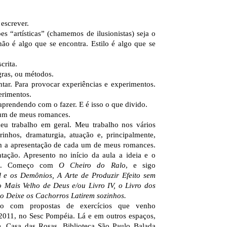
 escrever.
s “artísticas” (chamemos de ilusionistas) seja o
ão é algo que se encontra. Estilo é algo que se
crita.
gras, ou métodos.
tar. Para provocar experiências e experimentos.
erimentos.
aprendendo com o fazer. E é isso o que divido.
 um de meus romances.
eu trabalho em geral. Meu trabalho nos vários
inhos, dramaturgia, atuação e, principalmente,
com a apresentação de cada um de meus romances.
ção. Apresento no início da aula a ideia e o
es. Começo com
O Cheiro do Ralo
, e sigo
l e os Demônios, A Arte de Produzir Efeito sem
 Mais Velho de Deus e/ou Livro IV, o Livro dos
ão Deixe os Cachorros Latirem sozinhos.
go com propostas de exercícios que venho
2011, no Sesc Pompéia. Lá e em outros espaços,
e, Casa das Rosas, Biblioteca São Paulo Balada