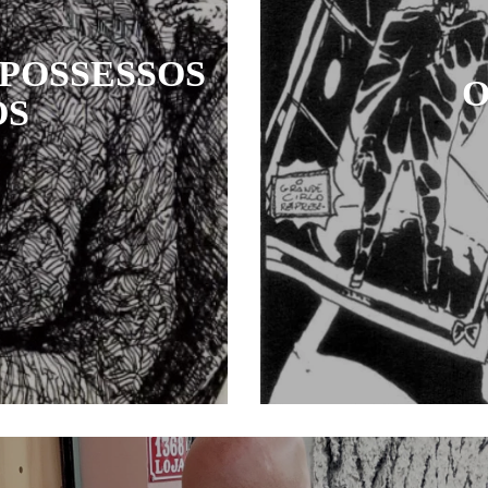
 POSSESSOS
O
OS