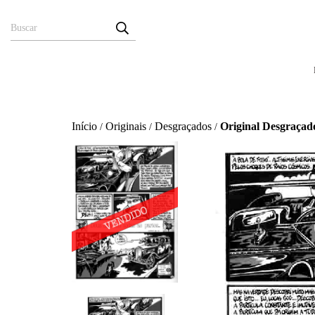
Início
Originais
Desgraçados
Original Desgraçad
/
/
/