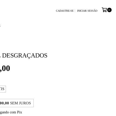
0
CADASTRE-SE
INICIAR SESSÃO
S
L DESGRAÇADOS
,00
TIS
00,00
SEM JUROS
gando com Pix