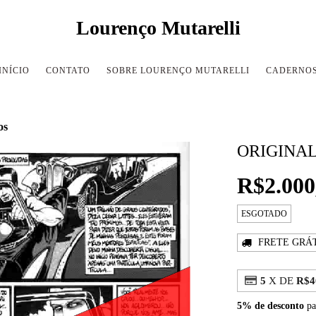
Lourenço Mutarelli
INÍCIO
CONTATO
SOBRE LOURENÇO MUTARELLI
CADERNO
os
ORIGINA
R$2.000
ESGOTADO
FRETE GRÁ
5
X DE
R$4
5% de desconto
pa