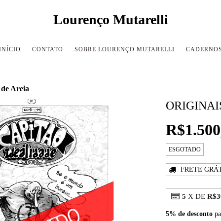
Lourenço Mutarelli
INÍCIO
CONTATO
SOBRE LOURENÇO MUTARELLI
CADERNO
 de Areia
ORIGINAI
R$1.500
ESGOTADO
FRETE GRÁ
5
X DE
R$3
5% de desconto
pa