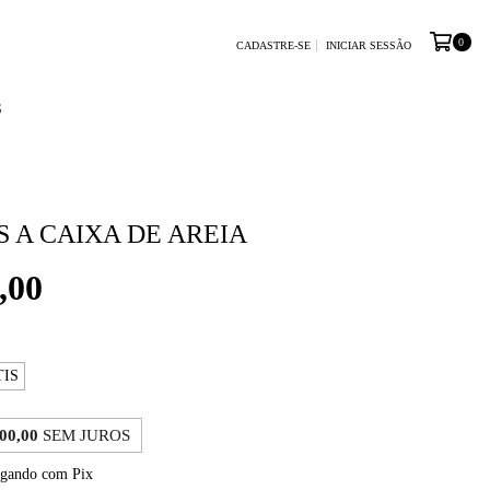
0
CADASTRE-SE
INICIAR SESSÃO
S
S A CAIXA DE AREIA
,00
TIS
00,00
SEM JUROS
gando com Pix